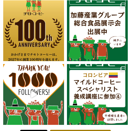
オンラインショップにて母の日
限定のギフト販売開始しまし
2023.04.11
た！無料メッセージカード付き
Online Shop ブエノスアイレス
コーヒーにて「アイスコーヒー
用 ケニア キママ」「アイスコ
2022.04.19
ーヒー用 ホンジュラス プリン
セス農園」を販売開始しまし
た！
Online Shop ブエノスアイレス
コーヒーにてブラジル パッセ
2022.04.19
イオ農園を販売開始しました！
Online Shop ブエノスアイレス
コーヒーにてコスタリカ カン
2022.04.19
デリージャを販売開始しまし
た！