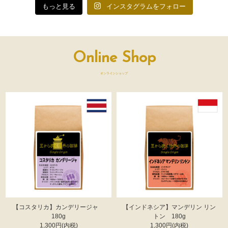
Online Shop ブエノスアイレス
もっと見る
インスタグラムをフォロー
コーヒーにて看板型クリップを
2022.04.19
販売開始しました！
Online Shop ブエノスアイレス
Online Shop
コーヒーにてコロンビア サン
2021.11.24
トゥアリオを販売開始しまし
オンラインショップ
た！
Online Shop ブエノスアイレス
コーヒーにてパウンドケーキと
2021.11.24
コーヒーギフトセットを販売開
始しました！
Online Shop ブエノスアイレス
コーヒーにてクリスマスブレン
2021.11.24
ド２種販売開始しました！
サイトをリニューアルしまし
2021.8.2
【コスタリカ】カンデリージャ
【インドネシア】マンデリン リン
た。
180g
トン 180g
1,300円(内税)
1,300円(内税)