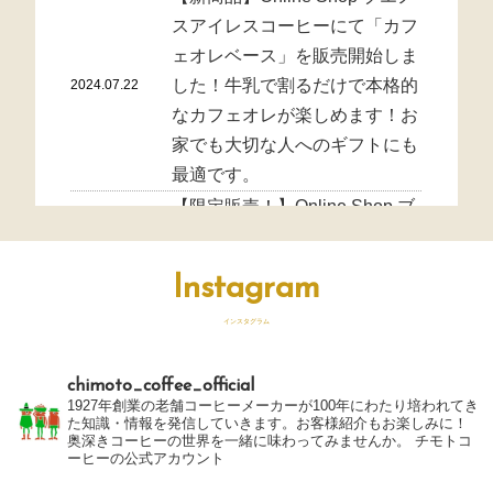
スアイレスコーヒーにて「カフ
ェオレベース」を販売開始しま
した！牛乳で割るだけで本格的
2024.07.22
なカフェオレが楽しめます！お
家でも大切な人へのギフトにも
最適です。
【限定販売！】Online Shop ブ
エノスアイレスコーヒーにて
「オリジナルブレンド - 駿河湾
Instagram
2023.09.12
パッケージ＜ドリップバッグコ
ーヒー7杯分×15袋入り＞」を
インスタグラム
販売開始しました！
chimoto_coffee_official
Online Shop ブエノスアイレス
1927年創業の老舗コーヒーメーカーが100年にわたり培われてき
コーヒーにて「エチオピア ゲ
た知識・情報を発信していきます。お客様紹介もお楽しみに！
2023.04.11
奥深きコーヒーの世界を一緒に味わってみませんか。
チモトコ
ルシャ・アナエロビック・ナチ
ーヒーの公式アカウント
ュラル」を販売開始しました！